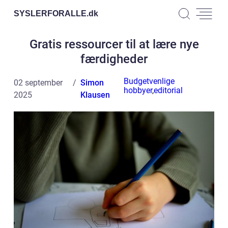
SYSLERFORALLE.
dk
Gratis ressourcer til at lære nye
færdigheder
Budgetvenlige
02 september
Simon
hobbyer
,
editorial
2025
Klausen