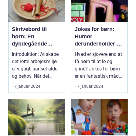
Skrivebord til
Jokes for børn:
børn: En
Humor
dybdegående
derunderholder og
guide til det
udvikler
Introduktion: At skabe
Hvad er sjovere end at
perfekte
det rette arbejdsmiljø
få børn til at le og
arbejdsområde
er vigtigt, uanset alder
grine? Jokes for børn
og behov. Når det
er en fantastisk måde
kommer til ...
at bringe gl...
17 januar 2024
17 januar 2024