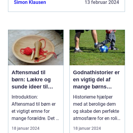
Simon Klausen
13 februar 2024
Aftensmad til
Godnathistorier er
børn: Lækre og
en vigtig del af
sunde ideer til
mange børns
glade børn
nattlige rutine
Introduktion:
Historierne hjælper
Aftensmad til børn er
med at berolige dem
et vigtigt emne for
og skabe den perfekte
mange forældre. Det er
atmosfære for en rolig
i denne tidlige fase ...
søvn. Men hvad ...
18 januar 2024
18 januar 2024