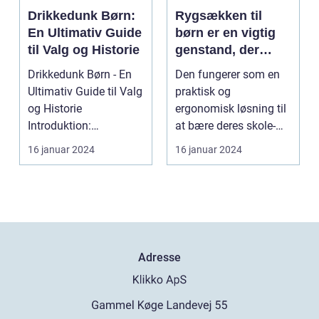
Drikkedunk Børn:
Rygsækken til
En Ultimativ Guide
børn er en vigtig
til Valg og Historie
genstand, der
spiller en
Drikkedunk Børn - En
Den fungerer som en
afgørende rolle i
Ultimativ Guide til Valg
praktisk og
deres daglige liv
og Historie
ergonomisk løsning til
Introduktion:
at bære deres skole-
Drikkedunk Børn er et
eller fritidsartikler, o...
16 januar 2024
16 januar 2024
vigti...
Adresse