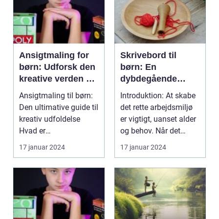
Ansigtmaling for
Skrivebord til
børn: Udforsk den
børn: En
kreative verden af
dybdegående
farverige billeder
guide til det
Ansigtmaling til børn:
Introduktion: At skabe
perfekte
Den ultimative guide til
det rette arbejdsmiljø
arbejdsområde
kreativ udfoldelse
er vigtigt, uanset alder
Hvad er
og behov. Når det
ansigtsmaling? ...
kommer til ...
17 januar 2024
17 januar 2024