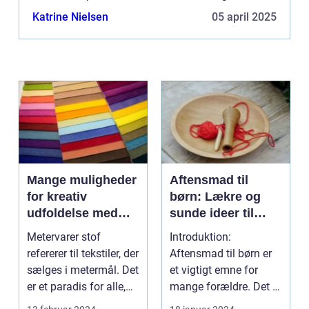
Bannerannoncering er blot én af mulighederne. Vil
Katrine Nielsen
05 april 2025
du gerne vide mere...
Mange muligheder
Aftensmad til
for kreativ
børn: Lækre og
udfoldelse med
sunde ideer til
metervarer stof
glade børn
Metervarer stof
Introduktion:
refererer til tekstiler, der
Aftensmad til børn er
sælges i metermål. Det
et vigtigt emne for
er et paradis for alle,
mange forældre. Det er
som elsk...
i denne tidlige fase ...