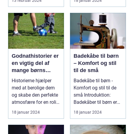
13 februar 2024
18 januar 2024
Godnathistorier er
Badekåbe til børn
en vigtig del af
– Komfort og stil
mange børns
til de små
nattlige rutine
Historierne hjælper
Badekåbe til børn -
med at berolige dem
Komfort og stil til de
og skabe den perfekte
små Introduktion:
atmosfære for en rolig
Badekåber til børn er
søvn. Men hvad ...
en fantastisk må...
18 januar 2024
18 januar 2024