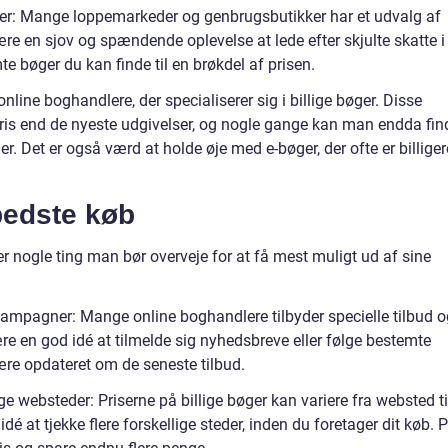
r: Mange loppemarkeder og genbrugsbutikker har et udvalg af
ære en sjov og spændende oplevelse at lede efter skjulte skatte i
te bøger du kan finde til en brøkdel af prisen.
line boghandlere, der specialiserer sig i billige bøger. Disse
re pris end de nyeste udgivelser, og nogle gange kan man endda fin
er. Det er også værd at holde øje med e-bøger, der ofte er billiger
 bedste køb
der nogle ting man bør overveje for at få mest muligt ud af sine
 kampagner: Mange online boghandlere tilbyder specielle tilbud o
ære en god idé at tilmelde sig nyhedsbreve eller følge bestemte
ære opdateret om de seneste tilbud.
ge websteder: Priserne på billige bøger kan variere fra websted ti
é at tjekke flere forskellige steder, inden du foretager dit køb. 