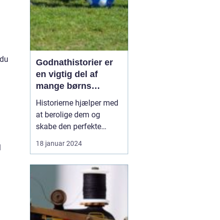
 du
Godnathistorier er
en vigtig del af
mange børns
nattlige rutine
Historierne hjælper med
at berolige dem og
skabe den perfekte
atmosfære for en rolig
18 januar 2024
l
søvn. Men hvad er
godnathistorier egentlig,
og hvorfor er de så
vigtige? Godnathistorier
er fortællinger, der typisk
læses eller fortælles for