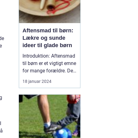
Aftensmad til børn:
Lækre og sunde
de
ideer til glade børn
e
Introduktion: Aftensmad
til børn er et vigtigt emne
for mange forældre. Det
er i denne tidlige fase af
18 januar 2024
deres liv, at børnene
udvikler deres
g
ernæringsmæssige
vaner og præferencer.
Derfor er det afgørende
at tilbyde dem
l
velsmagende og sunde
På
måltider, d...