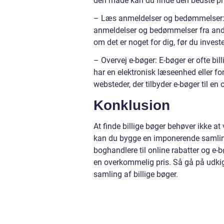
den måde kan du finde den bedste pri
– Læs anmeldelser og bedømmelser: F
anmeldelser og bedømmelser fra andr
om det er noget for dig, før du invest
– Overvej e-bøger: E-bøger er ofte bil
har en elektronisk læseenhed eller fo
websteder, der tilbyder e-bøger til en
Konklusion
At finde billige bøger behøver ikke a
kan du bygge en imponerende samlin
boghandlere til online rabatter og e-
en overkommelig pris. Så gå på udkig
samling af billige bøger.