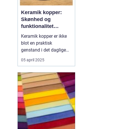
Keramik kopper:
Skønhed og
funktionalitet
forenet
Keramik kopper er ikke
blot en praktisk
genstand i det daglige
liv; de er også en del af
05 april 2025
en tidløs tradition og
kunstform. Fra deres
karakteristiske former til
de håndlavede detaljer,
kan keramik kopper
forvandle en almindelig
kaff...