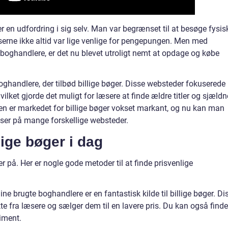
ger en udfordring i sig selv. Man var begrænset til at besøge fysis
riserne ikke altid var lige venlige for pengepungen. Men med
 boghandlere, er det nu blevet utroligt nemt at opdage og købe
oghandlere, der tilbød billige bøger. Disse websteder fokuserede
vilket gjorde det muligt for læsere at finde ældre titler og sjældn
den er markedet for billige bøger vokset markant, og nu kan man
priser på mange forskellige websteder.
lige bøger i dag
er på. Her er nogle gode metoder til at finde prisvenlige
e brugte boghandlere er en fantastisk kilde til billige bøger. Di
kte fra læsere og sælger dem til en lavere pris. Du kan også finde
timent.