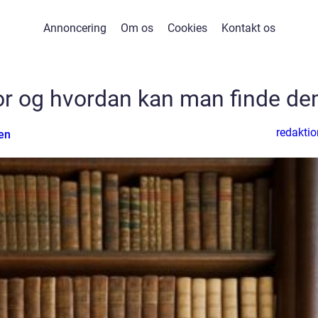
Annoncering
Om os
Cookies
Kontakt os
vor og hvordan kan man finde d
redaktio
en