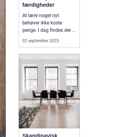
færdigheder
At lære noget nyt
behøver ikke koste
penge. I dag findes der et
væld af gratis ressourcer
02 september 2025
online, der giver dig
adgang til viden, som
tidligere kun var
forbeholdt dyre kurser
eller bøger. Uanset om
du vil lære at kode,...
Skandinavisk