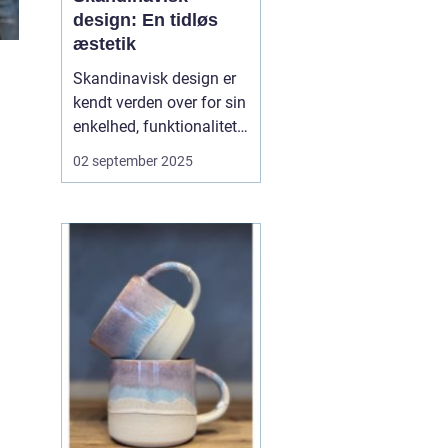
design: En tidløs
æstetik
Skandinavisk design er
kendt verden over for sin
enkelhed, funktionalitet
og æstetik. Det er en stil,
02 september 2025
der forener form og
funktion og samtidig
afspejler en livsfilosofi,
hvor det enkle og ærlige
værdsættes. Møbler,
teks...