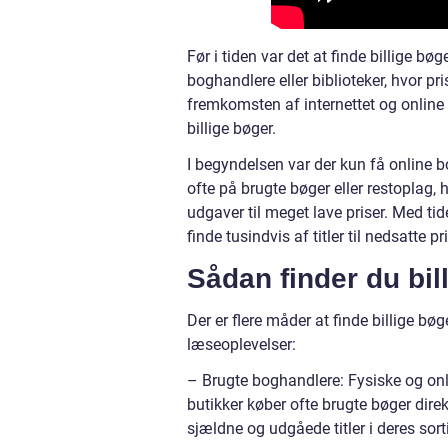
Før i tiden var det at finde billige bø
boghandlere eller biblioteker, hvor p
fremkomsten af internettet og online
billige bøger.
I begyndelsen var der kun få online b
ofte på brugte bøger eller restoplag, h
udgaver til meget lave priser. Med ti
finde tusindvis af titler til nedsatte 
Sådan finder du bil
Der er flere måder at finde billige bøg
læseoplevelser:
– Brugte boghandlere: Fysiske og onlin
butikker køber ofte brugte bøger dire
sjældne og udgåede titler i deres sor