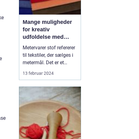
ke
Mange muligheder
for kreativ
udfoldelse med
metervarer stof
Metervarer stof refererer
til tekstiler, der sælges i
e
metermål. Det er et
paradis for alle, som
13 februar 2024
elsker at sy og skabe
deres egne unikke
beklædningsgenstande,
boligindretning eller
tilbehør. At købe stof i
metervarer giver den
sse
skabende håndværker
en u...