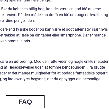
s og spare endnu flere penge.
ør du køber en billig bog, kan det være en god idé at læse
e læsere. På den måde kan du få en idé om bogens kvalitet og
erer dine penge i den.
ligere end fysiske bøger og kan være et godt alternativ, især hvis
retrækker at læse på din tablet eller smartphone. Der er mange
 overkommelig pris.
t være en udfordring. Med den rette viden og nogle enkle metoder
g af læseoplevelser uden at tømme pengepungen. Fra brugte
bøger er der mange muligheder for at opdage fantastiske bøger ti
, og lad eventyret begynde, når du opbygger din personlige
FAQ