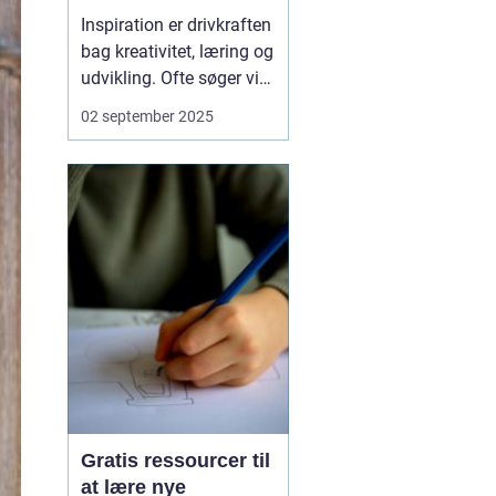
Inspiration er drivkraften
bag kreativitet, læring og
udvikling. Ofte søger vi
den samme type kilder –
02 september 2025
bøger, internettet eller
samtaler – men nogle
gange kan det være
givende at kigge i helt
andre retninger. N&a...
Gratis ressourcer til
at lære nye