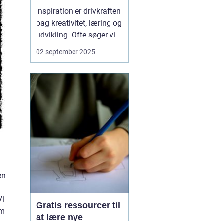
Inspiration er drivkraften
bag kreativitet, læring og
udvikling. Ofte søger vi
den samme type kilder –
02 september 2025
bøger, internettet eller
samtaler – men nogle
gange kan det være
givende at kigge i helt
andre retninger. N&a...
en
Vi
Gratis ressourcer til
em
at lære nye