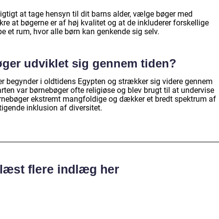
igtigt at tage hensyn til dit barns alder, vælge bøger med
e at bøgerne er af høj kvalitet og at de inkluderer forskellige
be et rum, hvor alle børn kan genkende sig selv.
ger udviklet sig gennem tiden?
der begynder i oldtidens Egypten og strækker sig videre gennem
arten var børnebøger ofte religiøse og blev brugt til at undervise
ørnebøger ekstremt mangfoldige og dækker et bredt spektrum af
igende inklusion af diversitet.
læst flere indlæg her