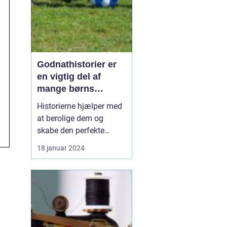
Godnathistorier er
en vigtig del af
mange børns
nattlige rutine
Historierne hjælper med
at berolige dem og
skabe den perfekte
atmosfære for en rolig
18 januar 2024
søvn. Men hvad er
godnathistorier egentlig,
og hvorfor er de så
vigtige? Godnathistorier
er fortællinger, der typisk
læses eller fortælles for