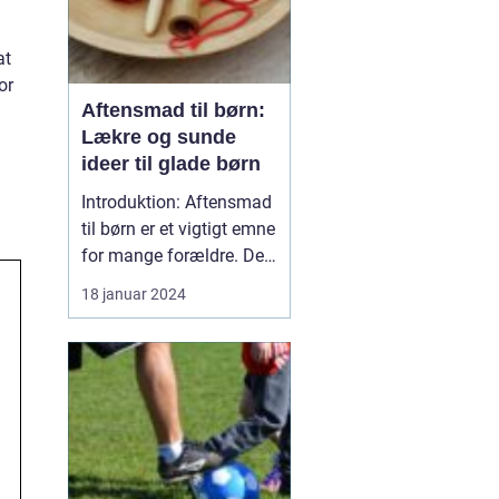
at
or
Aftensmad til børn:
Lækre og sunde
ideer til glade børn
Introduktion: Aftensmad
til børn er et vigtigt emne
for mange forældre. Det
er i denne tidlige fase af
18 januar 2024
deres liv, at børnene
udvikler deres
ernæringsmæssige
vaner og præferencer.
Derfor er det afgørende
at tilbyde dem
velsmagende og sunde
måltider, d...