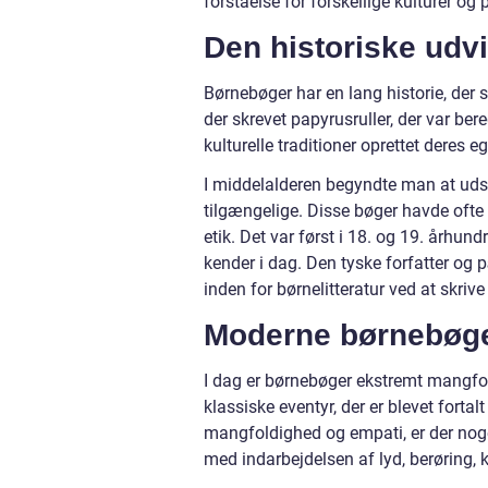
forståelse for forskellige kulturer og 
Den historiske udv
Børnebøger har en lang historie, der s
der skrevet papyrusruller, der var ber
kulturelle traditioner oprettet deres 
I middelalderen begyndte man at uds
tilgængelige. Disse bøger havde ofte 
etik. Det var først i 18. og 19. århun
kender i dag. Den tyske forfatter o
inden for børnelitteratur ved at skrive 
Moderne børnebøg
I dag er børnebøger ekstremt mangfol
klassiske eventyr, der er blevet forta
mangfoldighed og empati, er der noge
med indarbejdelsen af lyd, berøring, 