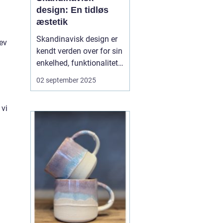
design: En tidløs
æstetik
Skandinavisk design er
lev
kendt verden over for sin
enkelhed, funktionalitet
og æstetik. Det er en stil,
02 september 2025
der forener form og
funktion og samtidig
 vi
afspejler en livsfilosofi,
hvor det enkle og ærlige
værdsættes. Møbler,
teks...