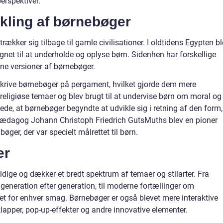
perspektiver.
ikling af børnebøger
trækker sig tilbage til gamle civilisationer. I oldtidens Egypten b
egnet til at underholde og oplyse børn. Sidenhen har forskellige
egne versioner af børnebøger.
krive børnebøger på pergament, hvilket gjorde dem mere
religiøse temaer og blev brugt til at undervise børn om moral og
drede, at børnebøger begyndte at udvikle sig i retning af den form,
g pædagog Johann Christoph Friedrich GutsMuths blev en pioner
bøger, der var specielt målrettet til børn.
er
dige og dækker et bredt spektrum af temaer og stilarter. Fra
lt generation efter generation, til moderne fortællinger om
t for enhver smag. Børnebøger er også blevet mere interaktive
klapper, pop-up-effekter og andre innovative elementer.