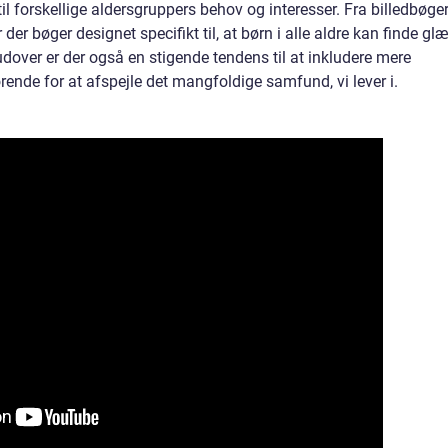
 forskellige aldersgruppers behov og interesser. Fra billedbøger 
r bøger designet specifikt til, at børn i alle aldre kan finde gl
over er der også en stigende tendens til at inkludere mere
gørende for at afspejle det mangfoldige samfund, vi lever i.