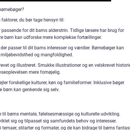
 børnebøger?
 faktorer, du bør tage hensyn til:
r passende for dit barns alderstrin. Tidlige læsere har brug for
dre børn kan udforske mere komplekse fortællinger.
er passer til dit barns interesser og værdier. Børnebøger kan
l miljøbevidsthed og mangfoldighed.
evet og illustreret. Smukke illustrationer og en velskrevet histori
æseoplevelsen mere fornøjelig.
jler forskellige kulturer, køn og familieformer. Inklusive bøger
le børn kan genkende sig selv.
 til børns mentale, følelsesmæssige og kulturelle udvikling.
klet sig og tilpasset sig samfundets behov og interesser.
emaer, stilarter og formater, og de kan bidrage til børns fantasi