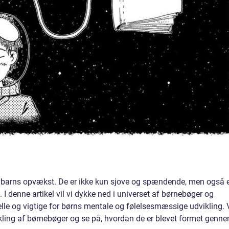
rt barns opvækst. De er ikke kun sjove og spændende, men også 
. I denne artikel vil vi dykke ned i universet af børnebøger og
lle og vigtige for børns mentale og følelsesmæssige udvikling. 
ikling af børnebøger og se på, hvordan de er blevet formet genn