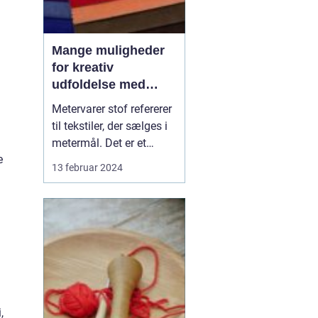
Mange muligheder
for kreativ
udfoldelse med
metervarer stof
Metervarer stof refererer
til tekstiler, der sælges i
metermål. Det er et
e
paradis for alle, som
13 februar 2024
elsker at sy og skabe
deres egne unikke
beklædningsgenstande,
boligindretning eller
tilbehør. At købe stof i
metervarer giver den
skabende håndværker
en u...
,