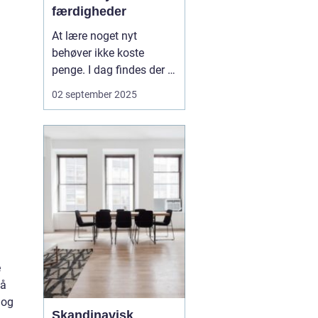
færdigheder
At lære noget nyt
behøver ikke koste
penge. I dag findes der et
væld af gratis ressourcer
02 september 2025
online, der giver dig
adgang til viden, som
tidligere kun var
forbeholdt dyre kurser
eller bøger. Uanset om
du vil lære at kode,...
e
tå
 og
Skandinavisk