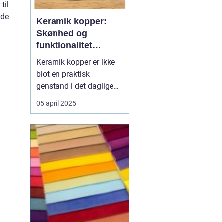
til
æde
Keramik kopper:
Skønhed og
funktionalitet
forenet
Keramik kopper er ikke
blot en praktisk
genstand i det daglige
liv; de er også en del af
05 april 2025
en tidløs tradition og
kunstform. Fra deres
karakteristiske former til
de håndlavede detaljer,
kan keramik kopper
forvandle en almindelig
kaff...