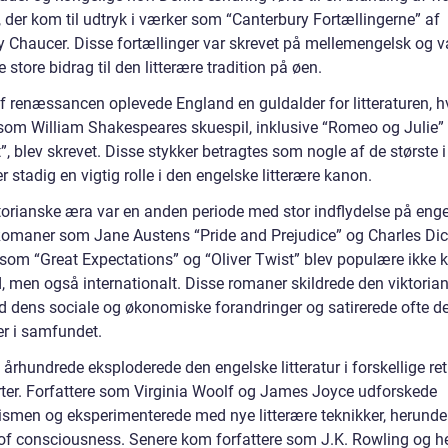
 der kom til udtryk i værker som “Canterbury Fortællingerne” af
y Chaucer. Disse fortællinger var skrevet på mellemengelsk og v
e store bidrag til den litterære tradition på øen.
af renæssancen oplevede England en guldalder for litteraturen, h
som William Shakespeares skuespil, inklusive “Romeo og Julie”
, blev skrevet. Disse stykker betragtes som nogle af de største 
er stadig en vigtig rolle i den engelske litterære kanon.
torianske æra var en anden periode med stor indflydelse på eng
Romaner som Jane Austens “Pride and Prejudice” og Charles Di
 som “Great Expectations” og “Oliver Twist” blev populære ikke k
, men også internationalt. Disse romaner skildrede den viktoria
 dens sociale og økonomiske forandringer og satirerede ofte 
er i samfundet.
. århundrede eksploderede den engelske litteratur i forskellige re
arter. Forfattere som Virginia Woolf og James Joyce udforskede
smen og eksperimenterede med nye litterære teknikker, herunde
of consciousness. Senere kom forfattere som J.K. Rowling og 