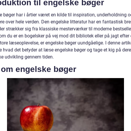
oduktion til engelske bøger
 bøger har i årtier været en kilde til inspiration, underholdning 
re over hele verden. Den engelske litteratur har en fantastisk br
er strækker sig fra klassiske mesterværker til moderne bestselle
m du er en bogelsker på vej mod dit bibliotek eller på jagt efter
ore læseoplevelse, er engelske bøger uundgåelige. I denne artikel
e hvad det betyder at læse engelske bøger og tage et kig på der
ske udvikling gennem tiden.
t om engelske bøger