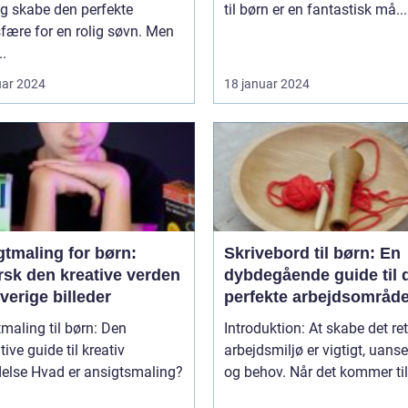
g skabe den perfekte
til børn er en fantastisk må...
fære for en rolig søvn. Men
..
uar 2024
18 januar 2024
gtmaling for børn:
Skrivebord til børn: En
rsk den kreative verden
dybdegående guide til 
rverige billeder
perfekte arbejdsområd
maling til børn: Den
Introduktion: At skabe det ret
tive guide til kreativ
arbejdsmiljø er vigtigt, uanse
 ansigtsmaling?
og behov. Når det kommer til 