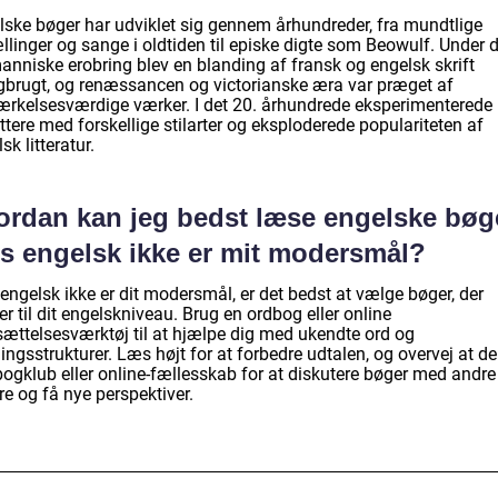
lske bøger har udviklet sig gennem århundreder, fra mundtlige
llinger og sange i oldtiden til episke digte som Beowulf. Under 
anniske erobring blev en blanding af fransk og engelsk skrift
gbrugt, og renæssancen og victorianske æra var præget af
rkelsesværdige værker. I det 20. århundrede eksperimenterede
ttere med forskellige stilarter og eksploderede populariteten af
sk litteratur.
ordan kan jeg bedst læse engelske bøg
is engelsk ikke er mit modersmål?
engelsk ikke er dit modersmål, er det bedst at vælge bøger, der
r til dit engelskniveau. Brug en ordbog eller online
sættelsesværktøj til at hjælpe dig med ukendte ord og
ngsstrukturer. Læs højt for at forbedre udtalen, og overvej at de
bogklub eller online-fællesskab for at diskutere bøger med andre
e og få nye perspektiver.