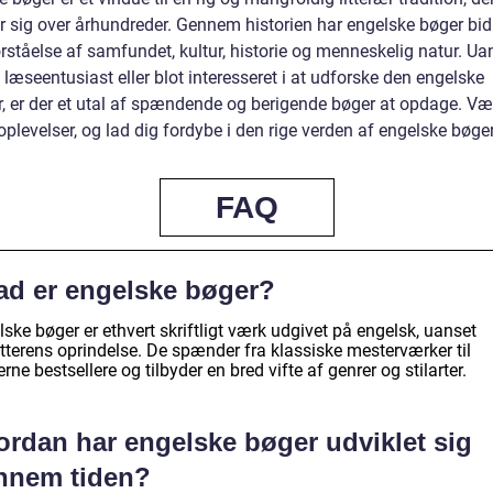
r sig over århundreder. Gennem historien har engelske bøger bidr
orståelse af samfundet, kultur, historie og menneskelig natur. U
 læseentusiast eller blot interesseret i at udforske den engelske
tur, er der et utal af spændende og berigende bøger at opdage. V
oplevelser, og lad dig fordybe i den rige verden af engelske bøger
FAQ
ad er engelske bøger?
ske bøger er ethvert skriftligt værk udgivet på engelsk, uanset
atterens oprindelse. De spænder fra klassiske mesterværker til
ne bestsellere og tilbyder en bred vifte af genrer og stilarter.
ordan har engelske bøger udviklet sig
nnem tiden?