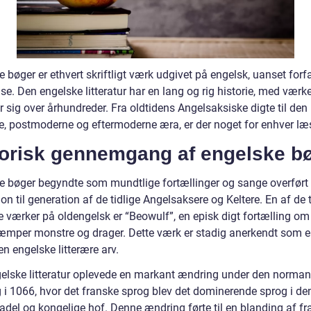
 bøger er ethvert skriftligt værk udgivet på engelsk, uanset forf
se. Den engelske litteratur har en lang og rig historie, med værke
 sig over århundreder. Fra oldtidens Angelsaksiske digte til den
, postmoderne og eftermoderne æra, er der noget for enhver læs
torisk gennemgang af engelske b
e bøger begyndte som mundtlige fortællinger og sange overført 
on til generation af de tidlige Angelsaksere og Keltere. En af de t
ge værker på oldengelsk er “Beowulf”, en episk digt fortælling om 
æmper monstre og drager. Dette værk er stadig anerkendt som en
en engelske litterære arv.
elske litteratur oplevede en markant ændring under den norman
g i 1066, hvor det franske sprog blev det dominerende sprog i de
 adel og kongelige hof. Denne ændring førte til en blanding af f