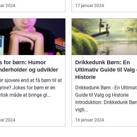
uar 2024
17 januar 2024
s for børn: Humor
Drikkedunk Børn: En
nderholder og udvikler
Ultimativ Guide til Valg
Historie
r sjovere end at få børn til at
grine? Jokes for børn er en
Drikkedunk Børn - En Ultimat
tisk måde at bringe gl...
Guide til Valg og Historie
Introduktion: Drikkedunk Børn
vigti...
uar 2024
16 januar 2024