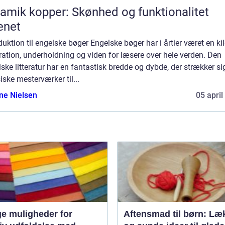
amik kopper: Skønhed og funktionalitet
enet
duktion til engelske bøger Engelske bøger har i årtier været en kild
ration, underholdning og viden for læsere over hele verden. Den
ske litteratur har en fantastisk bredde og dybde, der strækker si
iske mesterværker til...
ine Nielsen
05 april
e muligheder for
Aftensmad til børn: Læ