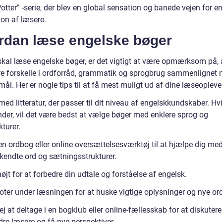
otter” -serie, der blev en global sensation og banede vejen for e
ion af læsere.
rdan læse engelske bøger
skal læse engelske bøger, er det vigtigt at være opmærksom på, 
e forskelle i ordforråd, grammatik og sprogbrug sammenlignet 
l. Her er nogle tips til at få mest muligt ud af dine læseopleve
med litteratur, der passer til dit niveau af engelskkundskaber. Hv
der, vil det være bedst at vælge bøger med enklere sprog og
kturer.
n ordbog eller online oversættelsesværktøj til at hjælpe dig med
ukendte ord og sætningsstrukturer.
jt for at forbedre din udtale og forståelse af engelsk.
oter under læsningen for at huske vigtige oplysninger og nye ord
j at deltage i en bogklub eller online-fællesskab for at diskuter
re læsere og få nye perspektiver.