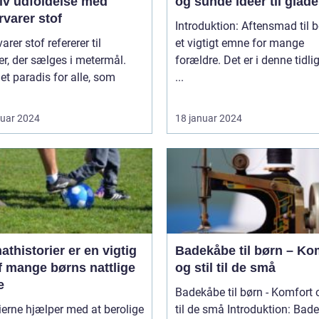
tiv udfoldelse med
og sunde ideer til glad
varer stof
Introduktion: Aftensmad til b
arer stof refererer til
et vigtigt emne for mange
ler, der sælges i metermål.
forældre. Det er i denne tidli
 et paradis for alle, som
...
ruar 2024
18 januar 2024
thistorier er en vigtig
Badekåbe til børn – Ko
f mange børns nattlige
og stil til de små
e
Badekåbe til børn - Komfort o
ierne hjælper med at berolige
til de små Introduktion: Badekåber