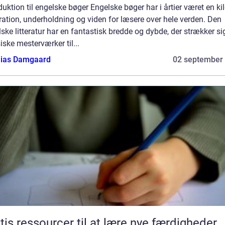
duktion til engelske bøger Engelske bøger har i årtier været en kild
ration, underholdning og viden for læsere over hele verden. Den
ske litteratur har en fantastisk bredde og dybde, der strækker si
iske mesterværker til...
ias Damgaard
02 september
tis ressourcer til at lære nye færdigheder