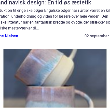
ndinavisk design: En tidløs æstetik
duktion til engelske bøger Engelske bøger har i årtier været en kild
ration, underholdning og viden for læsere over hele verden. Den
ske litteratur har en fantastisk bredde og dybde, der strækker si
iske mesterværker til...
ine Nielsen
02 september