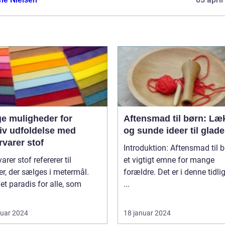
e muligheder for
Aftensmad til børn: Læ
tiv udfoldelse med
og sunde ideer til glad
varer stof
Introduktion: Aftensmad til b
arer stof refererer til
et vigtigt emne for mange
ler, der sælges i metermål.
forældre. Det er i denne tidli
 et paradis for alle, som
...
ruar 2024
18 januar 2024