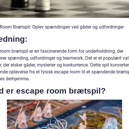
Room Brætspil: Oplev spændingen ved gåder og udfordringer
edning:
room brætspil er en fascinerende form for underholdning, der
rer spænding, udfordringer og teamwork. Det er et populært val
, der elsker gåder, mysterier og konkurrence. Dette spil konverte
de oplevelse fra et fysisk escape room til et spændende brætspi
es derhjemme.
d er escape room brætspil?