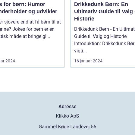
s for børn: Humor
Drikkedunk Børn: En
nderholder og udvikler
Ultimativ Guide til Valg
Historie
r sjovere end at få børn til at
grine? Jokes for børn er en
Drikkedunk Børn - En Ultimat
tisk måde at bringe gl...
Guide til Valg og Historie
Introduktion: Drikkedunk Børn
vigti...
uar 2024
16 januar 2024
Adresse