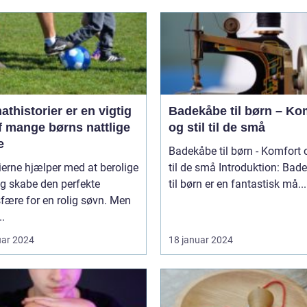
thistorier er en vigtig
Badekåbe til børn – Ko
f mange børns nattlige
og stil til de små
e
Badekåbe til børn - Komfort o
ierne hjælper med at berolige
til de små Introduktion: Badekåber
g skabe den perfekte
til børn er en fantastisk må...
fære for en rolig søvn. Men
..
uar 2024
18 januar 2024