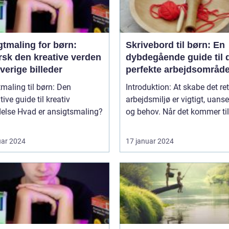
gtmaling for børn:
Skrivebord til børn: En
rsk den kreative verden
dybdegående guide til 
rverige billeder
perfekte arbejdsområd
maling til børn: Den
Introduktion: At skabe det ret
tive guide til kreativ
arbejdsmiljø er vigtigt, uanse
 ansigtsmaling?
og behov. Når det kommer til 
uar 2024
17 januar 2024