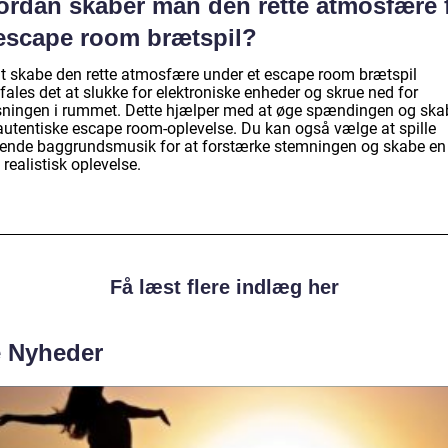
ordan skaber man den rette atmosfære 
 escape room brætspil?
at skabe den rette atmosfære under et escape room brætspil
ales det at slukke for elektroniske enheder og skrue ned for
sningen i rummet. Dette hjælper med at øge spændingen og ska
autentiske escape room-oplevelse. Du kan også vælge at spille
ende baggrundsmusik for at forstærke stemningen og skabe en
realistisk oplevelse.
Få læst flere indlæg her
e Nyheder