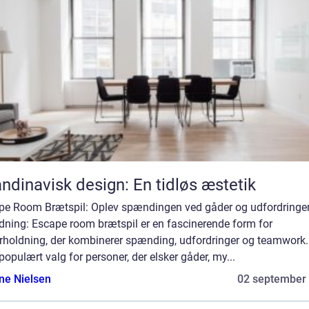
ndinavisk design: En tidløs æstetik
pe Room Brætspil: Oplev spændingen ved gåder og udfordringe
dning: Escape room brætspil er en fascinerende form for
rholdning, der kombinerer spænding, udfordringer og teamwork.
 populært valg for personer, der elsker gåder, my...
ine Nielsen
02 september