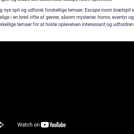
g nye spil og udforsk forskellige temaer. Escape room brætspil e
lige i en bred vifte af genrer, såsom mysterier, horror, eventyr o
skellige temaer for at holde oplevelsen interessant og udfordren