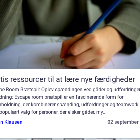
tis ressourcer til at lære nye færdigheder
pe Room Brætspil: Oplev spændingen ved gåder og udfordringe
dning: Escape room brætspil er en fascinerende form for
rholdning, der kombinerer spænding, udfordringer og teamwork.
 populært valg for personer, der elsker gåder, my...
n Klausen
02 september