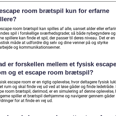
 escape room brætspil kun for erfarne
llere?
escape room brætspil kan spilles af alle, uanset alder eller erfari
findes spil i forskellige sværhedsgrader, så både nybegyndere og
ne spillere kan finde et spil, der passer til deres niveau. Det er en
astisk måde at udfordre dig selv og dine venner på og styrke
rbejde og kommunikationsevner.
d er forskellen mellem et fysisk escap
om og et escape room brætspil?
sisk escape room er en rigtig oplevelse, hvor deltagere fysisk lu
 et rum og skal finde vej ud ved at løse gåder og finde ledetråde. 
pe room brætspil, derimod, er en simulering af denne oplevelse, 
agerne spiller et brætspil derhjemme og navigerer gennem gåder
dringer for at finde en vej ud.