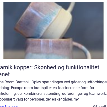
amik kopper: Skønhed og funktionalitet
enet
pe Room Brætspil: Oplev spændingen ved gåder og udfordringe
dning: Escape room brætspil er en fascinerende form for
rholdning, der kombinerer spænding, udfordringer og teamwork.
 populært valg for personer, der elsker gåder, my...
ine Nielsen
05 april