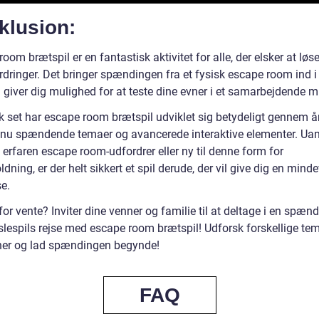
klusion:
oom brætspil er en fantastisk aktivitet for alle, der elsker at løs
dringer. Det bringer spændingen fra et fysisk escape room ind i 
giver dig mulighed for at teste dine evner i et samarbejdende mi
sk set har escape room brætspil udviklet sig betydeligt gennem 
r nu spændende temaer og avancerede interaktive elementer. Ua
 erfaren escape room-udfordrer eller ny til denne form for
dning, er der helt sikkert et spil derude, der vil give dig en min
e.
or vente? Inviter dine venner og familie til at deltage i en spæn
lespils rejse med escape room brætspil! Udforsk forskellige tema
ner og lad spændingen begynde!
FAQ