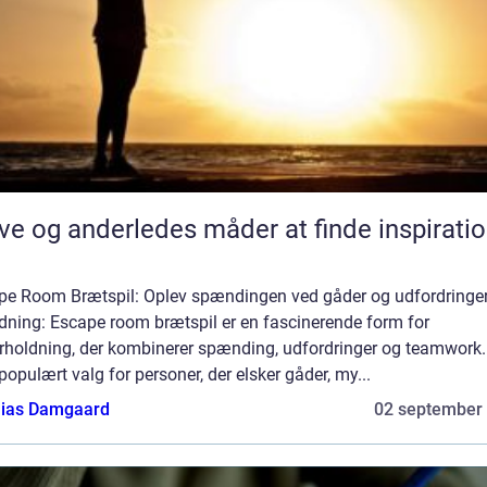
ve og anderledes måder at finde inspirati
pe Room Brætspil: Oplev spændingen ved gåder og udfordringe
dning: Escape room brætspil er en fascinerende form for
rholdning, der kombinerer spænding, udfordringer og teamwork.
 populært valg for personer, der elsker gåder, my...
ias Damgaard
02 september