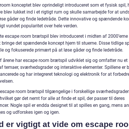
oom konceptet blev oprindeligt introduceret som et fysisk spil, 
e blev lukket ind i et rigtigt rum og skulle samarbejde for at und
løse gåder og finde ledetråde. Dette innovative og spændende k
igt vundet popularitet over hele verden.
ste escape room brætspil blev introduceret i midten af 2000’ern
 bringe det spændende koncept hjem til stuerne. Disse tidlige sp
kle og fokuserede primært på at løse gåder og finde ledetråde.
af årene har escape room brætspil udviklet sig og omfatter nu et
f temaer, sværhedsgrader og interaktive elementer. Spillene er b
ncerede og har integreret teknologi og elektronik for at forbedr
velsen.
r escape room brætspil tilgængelige i forskellige sværhedsgrader
hvilket gør det nemt for alle at finde et spil, der passer til deres
cer. Nogle spil er endda designet til at spilles en gang, mens a
es og udforskes igen og igen.
 er vigtigt at vide om escape ro