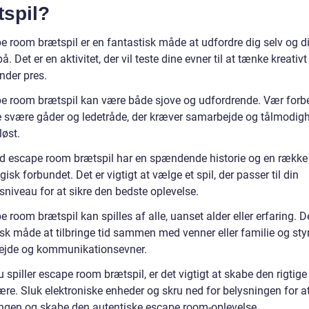
tspil?
e room brætspil er en fantastisk måde at udfordre dig selv og d
å. Det er en aktivitet, der vil teste dine evner til at tænke kreativt
nder pres.
e room brætspil kan være både sjove og udfordrende. Vær forb
 svære gåder og ledetråde, der kræver samarbejde og tålmodigh
løst.
d escape room brætspil har en spændende historie og en række 
ogisk forbundet. Det er vigtigt at vælge et spil, der passer til din
sniveau for at sikre den bedste oplevelse.
 room brætspil kan spilles af alle, uanset alder eller erfaring. D
isk måde at tilbringe tid sammen med venner eller familie og sty
jde og kommunikationsevner.
 spiller escape room brætspil, er det vigtigt at skabe den rigtige
re. Sluk elektroniske enheder og skru ned for belysningen for a
gen og skabe den autentiske escape room-oplevelse.