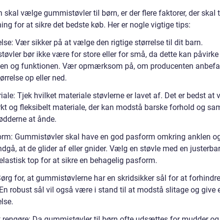
skal vælge gummistøvler til børn, er der flere faktorer, der skal 
ing for at sikre det bedste køb. Her er nogle vigtige tips:
else: Vær sikker på at vælge den rigtige størrelse til dit barn.
vler bør ikke være for store eller for små, da dette kan påvirke
en og funktionen. Vær opmærksom på, om producenten anbefal
ørrelse op eller ned.
iale: Tjek hvilket materiale støvlerne er lavet af. Det er bedst at 
rkt og fleksibelt materiale, der kan modstå barske forhold og sa
fødderne at ånde.
orm: Gummistøvler skal have en god pasform omkring anklen o
ndgå, at de glider af eller gnider. Vælg en støvle med en justerba
 elastisk top for at sikre en behagelig pasform.
Sørg for, at gummistøvlerne har en skridsikker sål for at forhindr
En robust sål vil også være i stand til at modstå slitage og give 
lse.
at rengøre: Da gummistøvler til børn ofte udsættes for mudder og