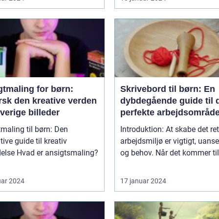
gtmaling for børn:
Skrivebord til børn: En
rsk den kreative verden
dybdegående guide til 
rverige billeder
perfekte arbejdsområd
maling til børn: Den
Introduktion: At skabe det ret
tive guide til kreativ
arbejdsmiljø er vigtigt, uanse
 ansigtsmaling?
og behov. Når det kommer til 
uar 2024
17 januar 2024