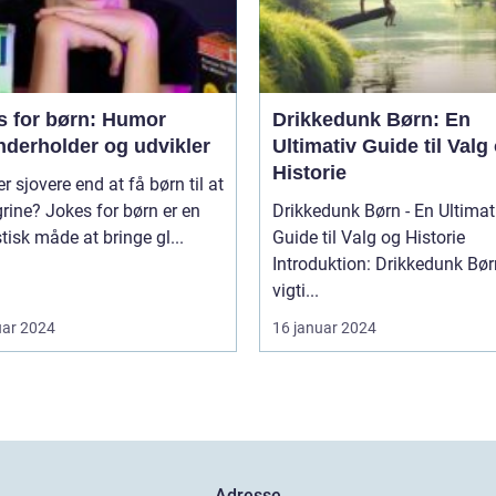
s for børn: Humor
Drikkedunk Børn: En
nderholder og udvikler
Ultimativ Guide til Valg
Historie
r sjovere end at få børn til at
grine? Jokes for børn er en
Drikkedunk Børn - En Ultimat
tisk måde at bringe gl...
Guide til Valg og Historie
Introduktion: Drikkedunk Børn
vigti...
uar 2024
16 januar 2024
Adresse