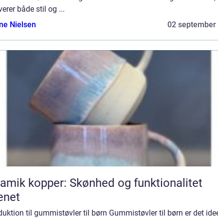
verer både stil og ...
ine Nielsen
02 september
amik kopper: Skønhed og funktionalitet
enet
duktion til gummistøvler til børn Gummistøvler til børn er det idee