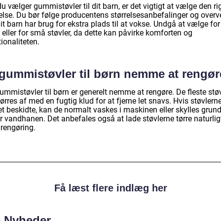
u vælger gummistøvler til dit barn, er det vigtigt at vælge den ri
else. Du bør følge producentens størrelsesanbefalinger og overve
t barn har brug for ekstra plads til at vokse. Undgå at vælge for
 eller for små støvler, da dette kan påvirke komforten og
ionaliteten.
 gummistøvler til børn nemme at rengø
ummistøvler til børn er generelt nemme at rengøre. De fleste stø
ørres af med en fugtig klud for at fjerne let snavs. Hvis støvlerne
t beskidte, kan de normalt vaskes i maskinen eller skylles grund
r vandhanen. Det anbefales også at lade støvlerne tørre naturlig
 rengøring.
Få læst flere indlæg her
e Nyheder