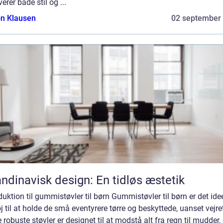
verer både stil og ...
n Klausen
02 september
ndinavisk design: En tidløs æstetik
duktion til gummistøvler til børn Gummistøvler til børn er det idee
j til at holde de små eventyrere tørre og beskyttede, uanset vejre
 robuste støvler er designet til at modstå alt fra regn til mudder,