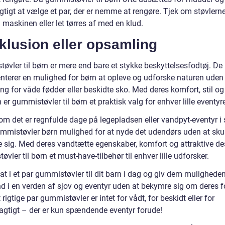
igtigt at vælge et par, der er nemme at rengøre. Tjek om støvlern
 maskinen eller let tørres af med en klud.
klusion eller opsamling
øvler til børn er mere end bare et stykke beskyttelsesfodtøj. De
nterer en mulighed for børn at opleve og udforske naturen uden
g for våde fødder eller beskidte sko. Med deres komfort, stil og
 er gummistøvler til børn et praktisk valg for enhver lille eventyre
om det er regnfulde dage på legepladsen eller vandpyt-eventyr i
ummistøvler børn mulighed for at nyde det udendørs uden at sku
 sig. Med deres vandtætte egenskaber, komfort og attraktive de
vler til børn et must-have-tilbehør til enhver lille udforsker.
at i et par gummistøvler til dit barn i dag og giv dem muligheden
nd i en verden af sjov og eventyr uden at bekymre sig om deres f
rigtige par gummistøvler er intet for vådt, for beskidt eller for
gtigt – der er kun spændende eventyr forude!