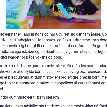
øvler har en lang historie og har udviklet sig gennem årene. Opr
udviklet til arbejderne i landbrugs- og fiskerisektorerne, men der
tet spredte sig hurtigt til andre områder af samfundet. På grund
andtætte egenskaber og holdbarhed blev gummistøvler hurtigt en
fodtøjsvalget for både voksne og børn.
 fra voksen-til-børne-gummistøvler skete efterhånden som produ
ehovet for at opfylde børnenes unikke behov og præferencer. I d
er et bredt udvalg af gummistøvler specielt designet til børn, m
ige farver, mønstre og motiver, der appellerer til deres fantasi og
et.
r gør gummistøvler til børn særligt?
vler til børn adskiller sig fra deres voksne modstykker på forsk