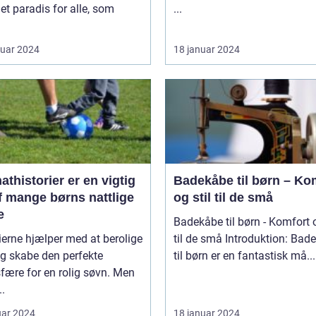
 et paradis for alle, som
...
ruar 2024
18 januar 2024
thistorier er en vigtig
Badekåbe til børn – Ko
f mange børns nattlige
og stil til de små
e
Badekåbe til børn - Komfort o
ierne hjælper med at berolige
til de små Introduktion: Badekåber
g skabe den perfekte
til børn er en fantastisk må...
fære for en rolig søvn. Men
..
uar 2024
18 januar 2024