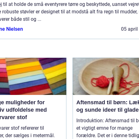
j til at holde de små eventyrere tørre og beskyttede, uanset vejre
 robuste støvler er designet til at modstå alt fra regn til mudder,
verer både stil og ...
ine Nielsen
05 april
e muligheder for
Aftensmad til børn: Læ
tiv udfoldelse med
og sunde ideer til glad
varer stof
Introduktion: Aftensmad til b
arer stof refererer til
et vigtigt emne for mange
ler, der sælges i metermål.
forældre. Det er i denne tidli