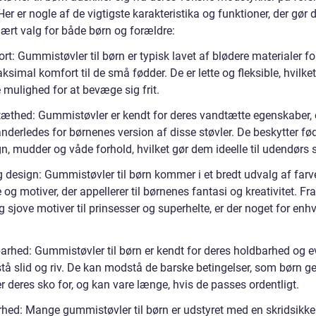
er er nogle af de vigtigste karakteristika og funktioner, der gør d
lært valg for både børn og forældre:
t: Gummistøvler til børn er typisk lavet af blødere materialer fo
ksimal komfort til de små fødder. De er lette og fleksible, hvilket
 mulighed for at bevæge sig frit.
æthed: Gummistøvler er kendt for deres vandtætte egenskaber, 
anderledes for børnenes version af disse støvler. De beskytter f
, mudder og våde forhold, hvilket gør dem ideelle til udendørs s
g design: Gummistøvler til børn kommer i et bredt udvalg af farve
og motiver, der appellerer til børnenes fantasi og kreativitet. Fra
g sjove motiver til prinsesser og superhelte, er der noget for enh
arhed: Gummistøvler til børn er kendt for deres holdbarhed og ev
tå slid og riv. De kan modstå de barske betingelser, som børn g
 deres sko for, og kan vare længe, hvis de passes ordentligt.
rhed: Mange gummistøvler til børn er udstyret med en skridsikker