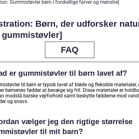
ation: Gummistøvler børn i forskellige farver og mønstre]
ustration: Børn, der udforsker nat
t gummistøvler]
FAQ
d er gummistøvler til børn lavet af?
støvler til børn er typisk lavet af bløde og fleksible materialer, 
der børnenes fødder at bevæge sig frit. Disse materialer er holdb
an modstå barske vejrforhold samt beskytte fødderne mod vand
er og snavs.
rdan vælger jeg den rigtige størrelse
mistøvler til mit barn?