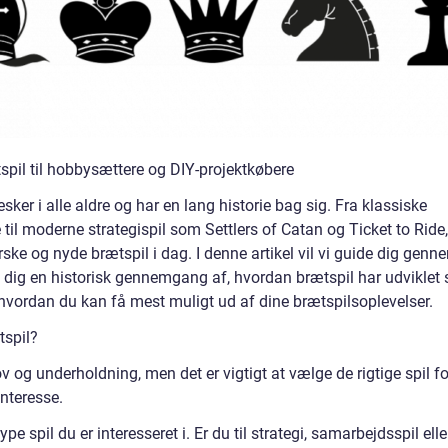
tspil til hobbysættere og DIY-projektkøbere
sker i alle aldre og har en lang historie bag sig. Fra klassiske
il moderne strategispil som Settlers of Catan og Ticket to Ride,
ske og nyde brætspil i dag. I denne artikel vil vi guide dig genn
 dig en historisk gennemgang af, hvordan brætspil har udviklet 
il, hvordan du kan få mest muligt ud af dine brætspilsoplevelser.
tspil?
 og underholdning, men det er vigtigt at vælge de rigtige spil fo
interesse.
e spil du er interesseret i. Er du til strategi, samarbejdsspil elle