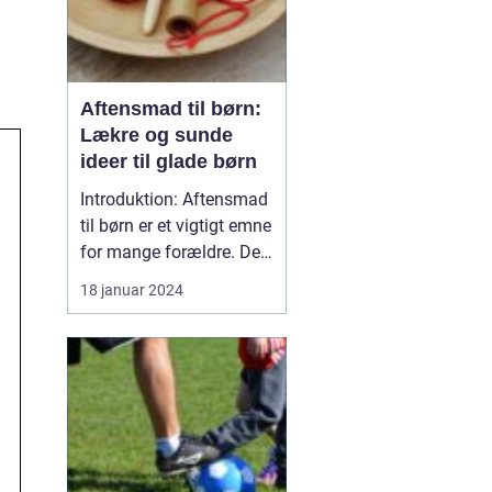
Aftensmad til børn:
Lækre og sunde
ideer til glade børn
Introduktion: Aftensmad
til børn er et vigtigt emne
for mange forældre. Det
er i denne tidlige fase af
18 januar 2024
deres liv, at børnene
udvikler deres
ernæringsmæssige
vaner og præferencer.
Derfor er det afgørende
at tilbyde dem
velsmagende og sunde
måltider, d...