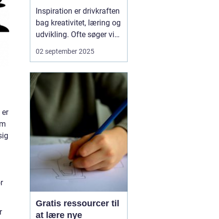
Inspiration er drivkraften
bag kreativitet, læring og
udvikling. Ofte søger vi
den samme type kilder –
02 september 2025
bøger, internettet eller
samtaler – men nogle
gange kan det være
givende at kigge i helt
andre retninger. N&a...
 er
em
sig
r
Gratis ressourcer til
r
at lære nye