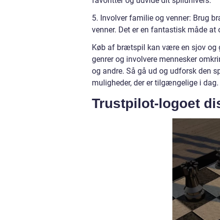
favoritter og udvide dit spilunivers.
5. Involver familie og venner: Brug 
venner. Det er en fantastisk måde a
Køb af brætspil kan være en sjov og g
genrer og involvere mennesker omkrin
og andre. Så gå ud og udforsk den sp
muligheder, der er tilgængelige i dag.
Trustpilot-logoet d