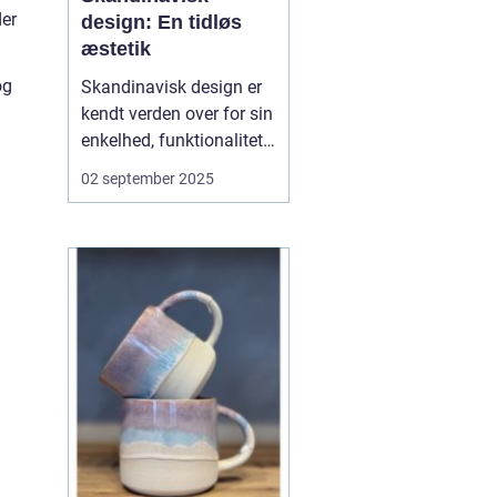
der
design: En tidløs
æstetik
og
Skandinavisk design er
kendt verden over for sin
enkelhed, funktionalitet
og æstetik. Det er en stil,
02 september 2025
der forener form og
funktion og samtidig
afspejler en livsfilosofi,
hvor det enkle og ærlige
værdsættes. Møbler,
teks...