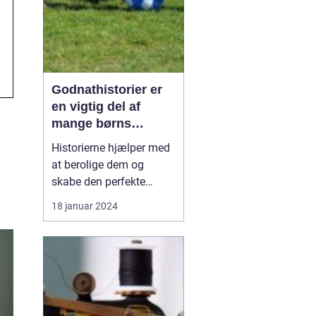
Godnathistorier er
en vigtig del af
mange børns
nattlige rutine
Historierne hjælper med
at berolige dem og
skabe den perfekte
atmosfære for en rolig
18 januar 2024
søvn. Men hvad er
godnathistorier egentlig,
og hvorfor er de så
vigtige? Godnathistorier
er fortællinger, der typisk
læses eller fortælles for