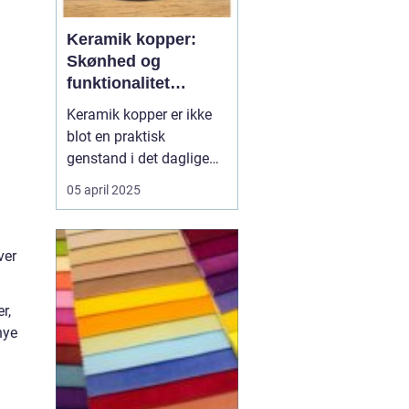
Keramik kopper:
Skønhed og
funktionalitet
forenet
Keramik kopper er ikke
blot en praktisk
genstand i det daglige
liv; de er også en del af
05 april 2025
en tidløs tradition og
kunstform. Fra deres
karakteristiske former til
ver
de håndlavede detaljer,
kan keramik kopper
r,
forvandle en almindelig
nye
kaff...