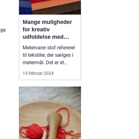
Mange muligheder
for kreativ
ige
udfoldelse med
metervarer stof
Metervarer stof refererer
til tekstiler, der sælges i
metermål. Det er et
paradis for alle, som
13 februar 2024
elsker at sy og skabe
deres egne unikke
beklædningsgenstande,
boligindretning eller
tilbehør. At købe stof i
metervarer giver den
skabende håndværker
en u...