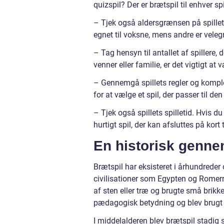
quizspil? Der er brætspil til enhver spil
– Tjek også aldersgrænsen på spillet f
egnet til voksne, mens andre er velegn
– Tag hensyn til antallet af spillere, 
venner eller familie, er det vigtigt a
– Gennemgå spillets regler og komple
for at vælge et spil, der passer til de
– Tjek også spillets spilletid. Hvis d
hurtigt spil, der kan afsluttes på kort t
En historisk genne
Brætspil har eksisteret i århundreder o
civilisationer som Egypten og Romerri
af sten eller træ og brugte små brikke
pædagogisk betydning og blev brugt t
I middelalderen blev brætspil stadig 