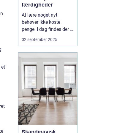
færdigheder
un
At lære noget nyt
behøver ikke koste
penge. I dag findes der et
væld af gratis ressourcer
02 september 2025
online, der giver dig
g
adgang til viden, som
tidligere kun var
forbeholdt dyre kurser
 et
eller bøger. Uanset om
du vil lære at kode,...
vet
ke
Skandinavisk