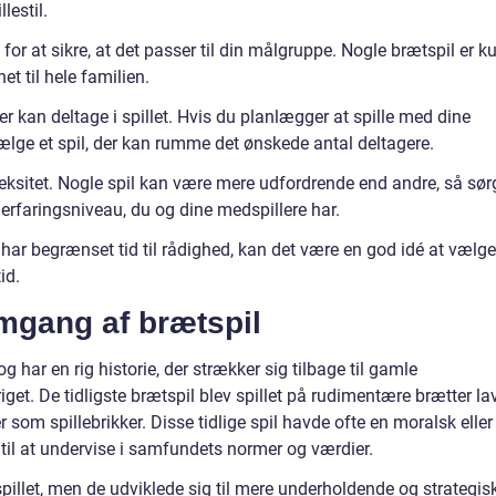
lestil.
or at sikre, at det passer til din målgruppe. Nogle brætspil er k
et til hele familien.
der kan deltage i spillet. Hvis du planlægger at spille med dine
t vælge et spil, der kan rumme det ønskede antal deltagere.
ksitet. Nogle spil kan være mere udfordrende end andre, så sør
n erfaringsniveau, du og dine medspillere har.
u har begrænset tid til rådighed, kan det være en god idé at vælge
id.
mgang af brætspil
g har en rig historie, der strækker sig tilbage til gamle
get. De tidligste brætspil blev spillet på rudimentære brætter la
r som spillebrikker. Disse tidlige spil havde ofte en moralsk eller
il at undervise i samfundets normer og værdier.
spillet, men de udviklede sig til mere underholdende og strategis