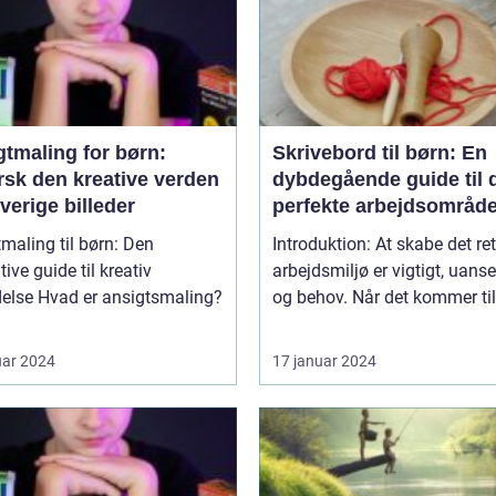
gtmaling for børn:
Skrivebord til børn: En
rsk den kreative verden
dybdegående guide til 
rverige billeder
perfekte arbejdsområd
maling til børn: Den
Introduktion: At skabe det ret
tive guide til kreativ
arbejdsmiljø er vigtigt, uanse
 ansigtsmaling?
og behov. Når det kommer til 
uar 2024
17 januar 2024