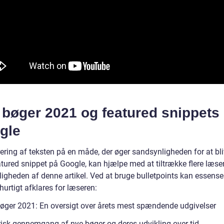
 bøger 2021 og featured snippets
gle
ering af teksten på en måde, der øger sandsynligheden for at bli
tured snippet på Google, kan hjælpe med at tiltrække flere læse
ligheden af denne artikel. Ved at bruge bulletpoints kan essense
hurtigt afklares for læseren:
øger 2021: En oversigt over årets mest spændende udgivelser
risk gennemgang af nye bøger og deres udvikling over tid