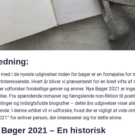
edning:
 med i de nyeste udgivelser inden for bøger er en fornøjelse for
urinteresserede. Hvert år bliver vi præsenteret for en bred vifte af
der udforsker forskellige genrer og emner. Nye Bøger 2021 er ing
lse. Fra spændende romaner og fængslende non-fiktion til poet
inger og indsigtsfulde biografier – dette års udgivelser viser all
ende. I denne artikel vil vi udforske, hvad der er vigtigt at vide o
21” for enhver person, der interesserer sig for dette emne.
 Bøger 2021 – En historisk