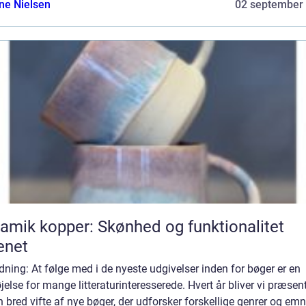
ine Nielsen
02 september
amik kopper: Skønhed og funktionalitet
enet
dning: At følge med i de nyeste udgivelser inden for bøger er en
jelse for mange litteraturinteresserede. Hvert år bliver vi præsen
n bred vifte af nye bøger, der udforsker forskellige genrer og emn