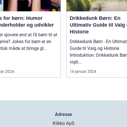
s for børn: Humor
Drikkedunk Børn: En
nderholder og udvikler
Ultimativ Guide til Valg
Historie
r sjovere end at få børn til at
grine? Jokes for børn er en
Drikkedunk Børn - En Ultimat
tisk måde at bringe gl...
Guide til Valg og Historie
Introduktion: Drikkedunk Børn
vigti...
uar 2024
16 januar 2024
Adresse