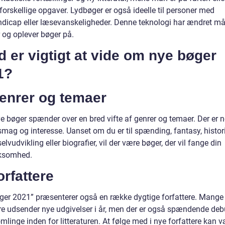
forskellige opgaver. Lydbøger er også ideelle til personer med
dicap eller læsevanskeligheder. Denne teknologi har ændret må
 og oplever bøger på.
 er vigtigt at vide om nye bøger
1?
Genrer og temaer
e bøger spænder over en bred vifte af genrer og temaer. Der er n
smag og interesse. Uanset om du er til spænding, fantasy, histor
 selvudvikling eller biografier, vil der være bøger, der vil fange din
somhed.
orfattere
ger 2021” præsenterer også en række dygtige forfattere. Mange
ere udsender nye udgivelser i år, men der er også spændende deb
linge inden for litteraturen. At følge med i nye forfattere kan 