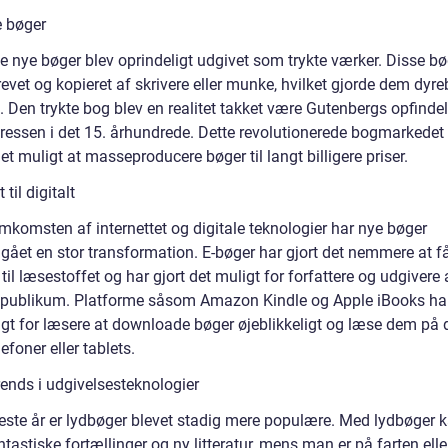
e bøger
e nye bøger blev oprindeligt udgivet som trykte værker. Disse bø
vet og kopieret af skrivere eller munke, hvilket gjorde dem dyre
 Den trykte bog blev en realitet takket være Gutenbergs opfindel
pressen i det 15. århundrede. Dette revolutionerede bogmarkedet
et muligt at masseproducere bøger til langt billigere priser.
 til digitalt
mkomsten af internettet og digitale teknologier har nye bøger
ået en stor transformation. E-bøger har gjort det nemmere at f
il læsestoffet og har gjort det muligt for forfattere og udgivere 
 publikum. Platforme såsom Amazon Kindle og Apple iBooks har
igt for læsere at downloade bøger øjeblikkeligt og læse dem på 
efoner eller tablets.
rends i udgivelsesteknologier
neste år er lydbøger blevet stadig mere populære. Med lydbøger
tastiske fortællinger og ny litteratur, mens man er på farten elle