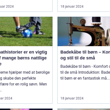
ruar 2024
18 januar 2024
thistorier er en vigtig
Badekåbe til børn – Ko
f mange børns nattlige
og stil til de små
e
Badekåbe til børn - Komfort o
ierne hjælper med at berolige
til de små Introduktion: Badekåber
g skabe den perfekte
til børn er en fantastisk må...
fære for en rolig søvn. Men
..
uar 2024
18 januar 2024