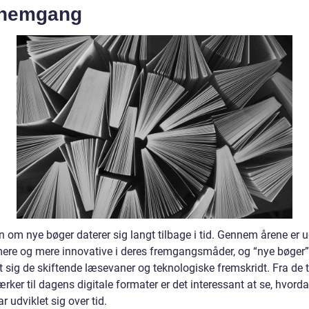
nemgang
n om nye bøger daterer sig langt tilbage i tid. Gennem årene er 
mere og mere innovative i deres fremgangsmåder, og “nye bøger”
t sig de skiftende læsevaner og teknologiske fremskridt. Fra de t
ærker til dagens digitale formater er det interessant at se, hvord
r udviklet sig over tid.