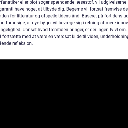
urfanatiker eller blot søger spændende læsestof, vil udgivelserne 
aranti have noget at tilbyde dig. Bøgerne vil fortsat fremvise d
nden for litteratur og afspejle tidens ånd. Baseret på fortidens u
un forudsige, at nye bøger vil bevæge sig i retning af mere inno
ngelighed. Uanset hvad fremtiden bringer, er der ingen tvivl om, 
l fortsætte med at være en værdsat kilde til viden, underholdnin
ende refleksion.