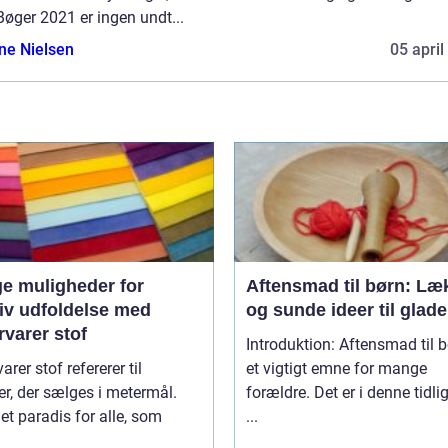
øger 2021 er ingen undt...
ine Nielsen
05 april
e muligheder for
Aftensmad til børn: Læ
tiv udfoldelse med
og sunde ideer til glad
varer stof
Introduktion: Aftensmad til b
arer stof refererer til
et vigtigt emne for mange
ler, der sælges i metermål.
forældre. Det er i denne tidli
 et paradis for alle, som
...